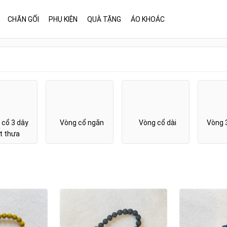
CHĂN GỐI
PHỤ KIỆN
QUÀ TẶNG
ÁO KHOÁC
 cổ 3 dây
Vòng cổ ngắn
Vòng cổ dài
Vòng 
t thưa