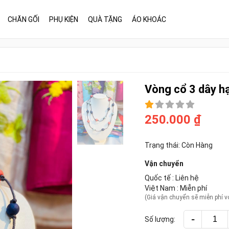
CHĂN GỐI
PHỤ KIỆN
QUÀ TẶNG
ÁO KHOÁC
Vòng cổ 3 dây h
250.000 ₫
Trạng thái:
Còn Hàng
Vận chuyển
Quốc tế :
Liên hệ
Việt Nam :
Miễn phí
(Giá vận chuyển sẽ miễn phí vớ
-
Số lượng: